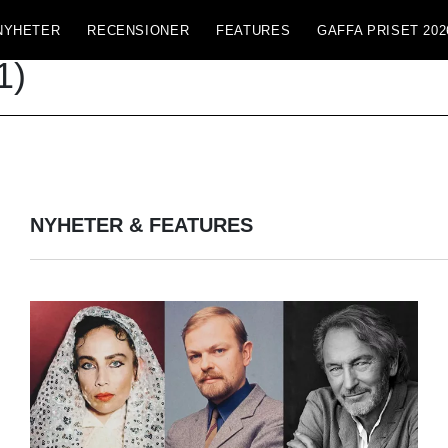
NYHETER
RECENSIONER
FEATURES
GAFFA PRISET 202
1)
NYHETER & FEATURES