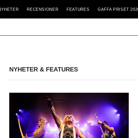
NYHETER
RECENSIONER
FEATURES
GAFFA PRISET 202
NYHETER & FEATURES