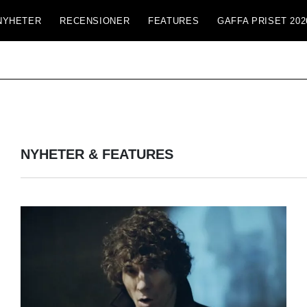
NYHETER
RECENSIONER
FEATURES
GAFFA PRISET 202
NYHETER & FEATURES