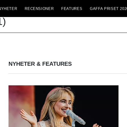
NYHETER
RECENSIONER
FEATURES
GAFFA PRISET 202
1)
NYHETER & FEATURES