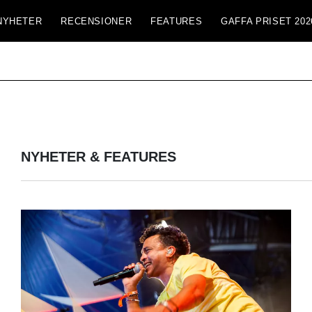
NYHETER
RECENSIONER
FEATURES
GAFFA PRISET 202
NYHETER & FEATURES