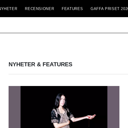
NYHETER
RECENSIONER
FEATURES
GAFFA PRISET 202
NYHETER & FEATURES