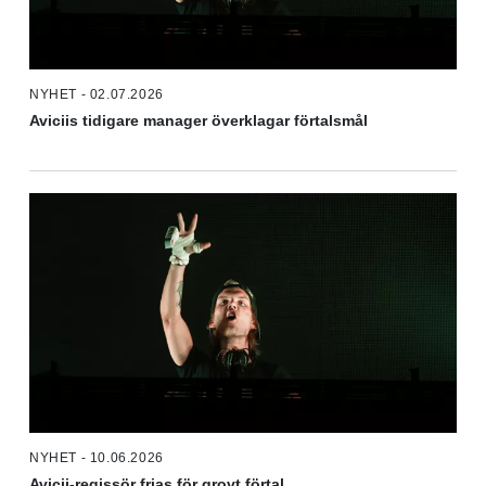
NYHET - 02.07.2026
Aviciis tidigare manager överklagar förtalsmål
NYHET - 10.06.2026
Avicii-regissör frias för grovt förtal