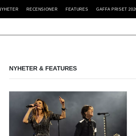
NYHETER
RECENSIONER
FEATURES
GAFFA PRISET 202
NYHETER & FEATURES