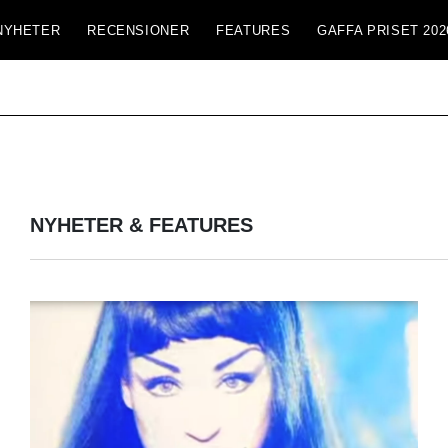
NYHETER
RECENSIONER
FEATURES
GAFFA PRISET 202
NYHETER & FEATURES