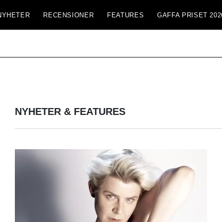
NYHETER
RECENSIONER
FEATURES
GAFFA PRISET 202
NYHETER & FEATURES