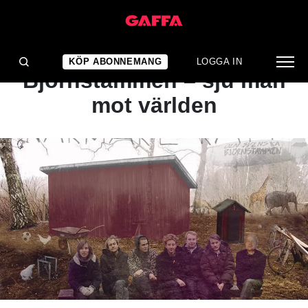
ARTIKEL
Den Svenska
KÖP ABONNEMANG
LOGGA IN
Björnstammen – sju man
mot världen