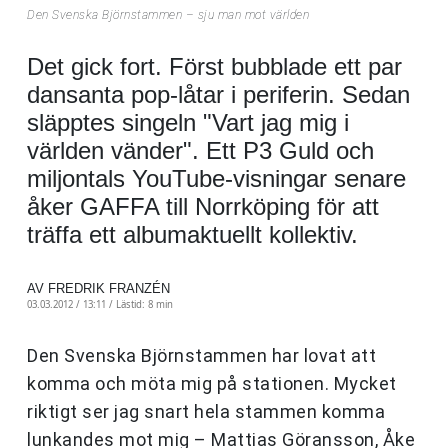
Den Svenska Björnstammen – sju man mot världen
Det gick fort. Först bubblade ett par
dansanta pop-låtar i periferin. Sedan
släpptes singeln "Vart jag mig i
världen vänder". Ett P3 Guld och
miljontals YouTube-visningar senare
åker GAFFA till Norrköping för att
träffa ett albumaktuellt kollektiv.
AV FREDRIK FRANZÉN
03.03.2012 / 13:11 /
Lästid: 8 min
Den Svenska Björnstammen har lovat att
komma och möta mig på stationen. Mycket
riktigt ser jag snart hela stammen komma
lunkandes mot mig – Mattias Göransson, Åke