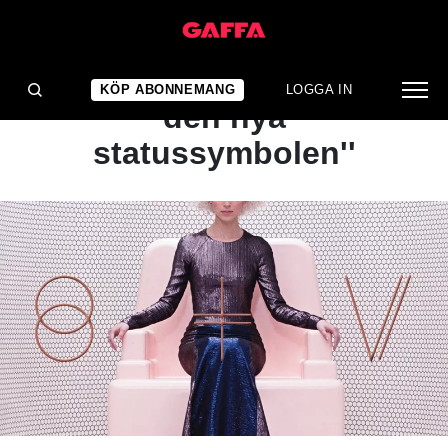
ARTIKEL
''Privatliv kommer vara
KÖP ABONNEMANG
LOGGA IN
den nya
statussymbolen''