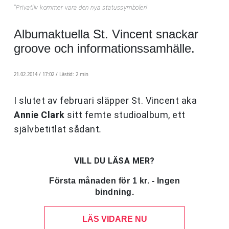
''Privatliv kommer vara den nya statussymbolen''
Albumaktuella St. Vincent snackar
groove och informationssamhälle.
21.02.2014 / 17:02 /
Lästid: 2 min
I slutet av februari släpper St. Vincent aka
Annie Clark
sitt femte studioalbum, ett
självbetitlat sådant
.
VILL DU LÄSA MER?
Första månaden för 1 kr. - Ingen
bindning.
LÄS VIDARE NU