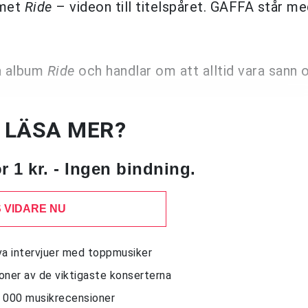
umet
Ride
– videon till titelspåret. GAFFA står m
ya album
Ride
och handlar om att alltid vara sann o
U LÄSA MER?
 1 kr. - Ingen bindning.
 VIDARE NU
siva intervjuer med toppmusiker
sioner av de viktigaste konserterna
10 000 musikrecensioner