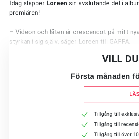
Idag släpper
Loreen
sin avslutande del i alb
premiären!
– Videon och låten är crescendot på mitt n
styrkan i sig själv, säger Loreen till GAFFA.
VILL D
Första månaden för
LÄS
Tillgång till exklu
Tillgång till recen
Tillgång till över 