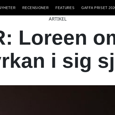
NYHETER
RECENSIONER
FEATURES
GAFFA PRISET 202
ARTIKEL
 Loreen om 
rkan i sig s