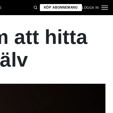
KÖP ABONNEMANG
6
LOGGA IN
att hitta
jälv