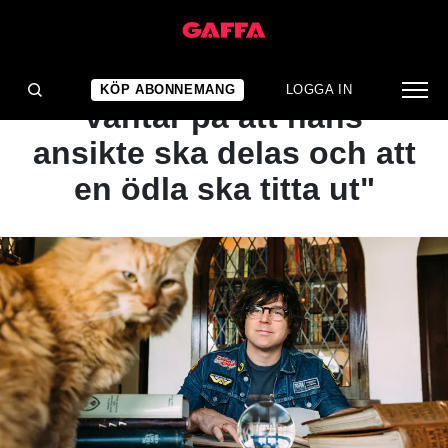
ARTIKEL
Ryan Adams: "Jag bara
KÖP ABONNEMANG
LOGGA IN
väntar på att hans
ansikte ska delas och att
en ödla ska titta ut"