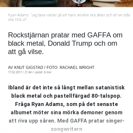
Ryan Adams: "Jag bara väntar på att hans ansikte ska delas och att en ödla
ska titta ut"
Rockstjärnan pratar med GAFFA om
black metal, Donald Trump och om
att gå vilse.
AV KNUT GIGSTAD / FOTO: RACHAEL WRIGHT
17.02.2017 / 21:44 /
Lästid: 8 min
Ibland är det inte så långt mellan satanistisk
black metal och pastellfärgad 80-talspop.
Fråga Ryan Adams, som på det senaste
albumet möter sina mörka demoner genom
att riva upp såren. Med GAFFA pratar singer-
songwritern