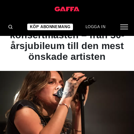
ARTIKEL
GUIDE: Helgens
KÖP ABONNEMANG
LOGGA IN
konsertmåsten – från 30-
årsjubileum till den mest
önskade artisten