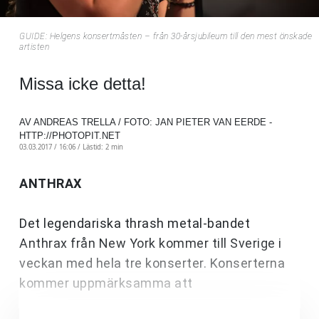
GUIDE: Helgens konsertmåsten – från 30-årsjubileum till den mest önskade
artisten
Missa icke detta!
AV ANDREAS TRELLA / FOTO: JAN PIETER VAN EERDE -
HTTP://PHOTOPIT.NET
03.03.2017 / 16:06 /
Lästid: 2 min
ANTHRAX
Det legendariska thrash metal-bandet
Anthrax från New York kommer till Sverige i
veckan med hela tre konserter. Konserterna
kommer uppmärksamma att