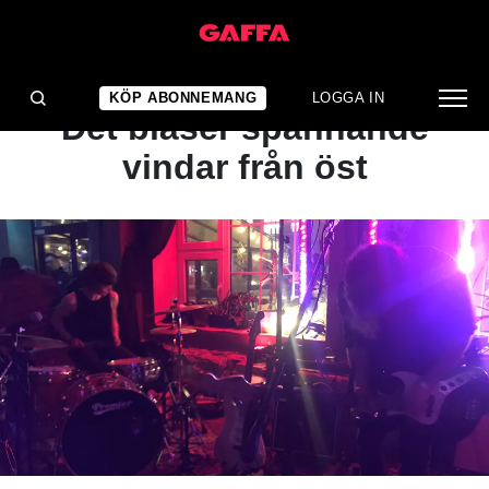
ARTIKEL
FESTIVAL-REPORTAGE:
KÖP ABONNEMANG
LOGGA IN
Det blåser spännande
vindar från öst