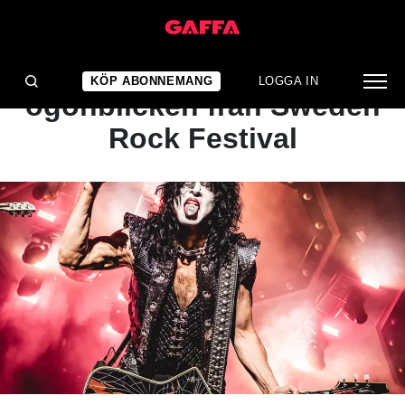
ARTIKEL
BILDSPECIAL: De största
KÖP ABONNEMANG
LOGGA IN
ögonblicken från Sweden
Rock Festival