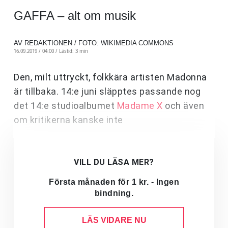
GAFFA – alt om musik
AV REDAKTIONEN / FOTO: WIKIMEDIA COMMONS
16.09.2019 / 04:00 /
Lästid: 3 min
Den, milt uttryckt, folkkära artisten Madonna
är tillbaka. 14:e juni släpptes passande nog
det 14:e studioalbumet
Madame X
och även
om kritikerna kanske inte
VILL DU LÄSA MER?
Första månaden för 1 kr. - Ingen
bindning.
LÄS VIDARE NU