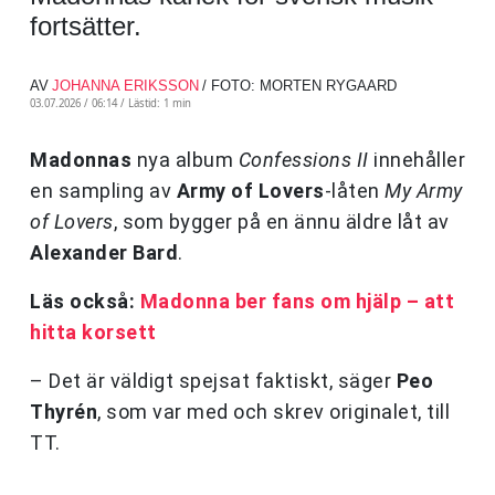
fortsätter.
AV
JOHANNA ERIKSSON
/ FOTO: MORTEN RYGAARD
03.07.2026 / 06:14 /
Lästid: 1 min
Madonnas
nya album
Confessions II
innehåller
en sampling av
Army of Lovers
-låten
My Army
of Lovers
, som bygger på en ännu äldre låt av
Alexander Bard
.
Läs också:
Madonna ber fans om hjälp – att
hitta korsett
– Det är väldigt spejsat faktiskt, säger
Peo
Thyrén
, som var med och skrev originalet, till
TT.