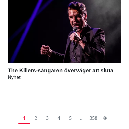
The Killers-sångaren överväger att sluta
Nyhet
1
2
3
4
5
...
358