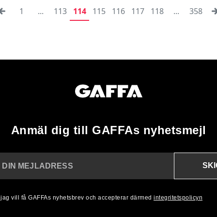
1
...
113
114
115
116
117
118
...
358
Anmäl dig till GAFFAs nyhetsmejl
SK
N DIN MEJLADRESS
, jag vill få GAFFAs nyhetsbrev och accepterar därmed
integritetspolicyn