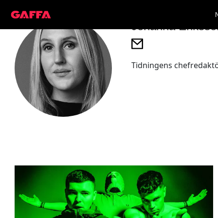
Johanna Eriksso
Tidningens chefredaktör