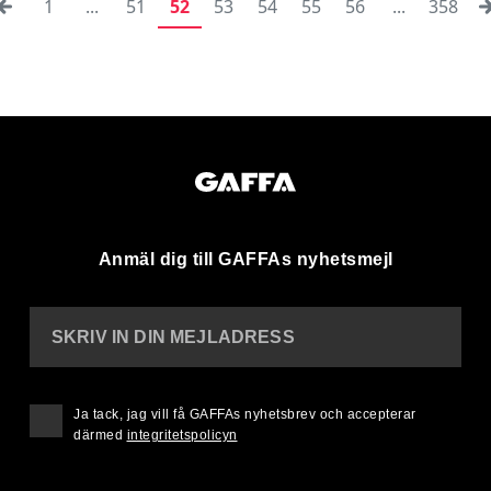
1
...
51
52
53
54
55
56
...
358
Anmäl dig till GAFFAs nyhetsmejl
SKRIV IN DIN MEJLADRESS
Ja tack, jag vill få GAFFAs nyhetsbrev och accepterar
därmed
integritetspolicyn