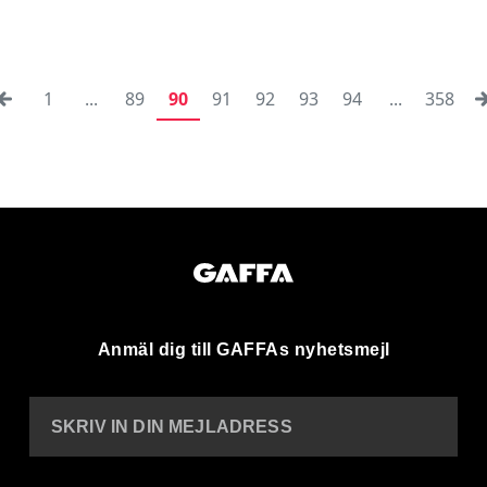
1
...
89
90
91
92
93
94
...
358
Anmäl dig till GAFFAs nyhetsmejl
SKRIV IN DIN MEJLADRESS