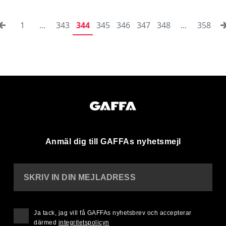
1
...
343
344
345
346
347
348
...
358
Anmäl dig till GAFFAs nyhetsmejl
SKRIV IN DIN MEJLADRESS
Ja tack, jag vill få GAFFAs nyhetsbrev och accepterar
därmed
integritetspolicyn