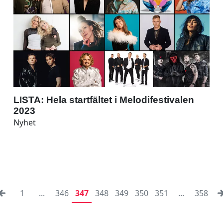
LISTA: Hela startfältet i Melodifestivalen
2023
Nyhet
1
...
346
347
348
349
350
351
...
358