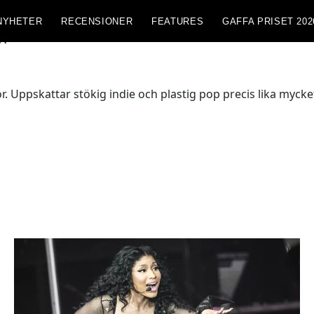
NYHETER
RECENSIONER
FEATURES
GAFFA PRISET 202
n
. Uppskattar stökig indie och plastig pop precis lika mycke