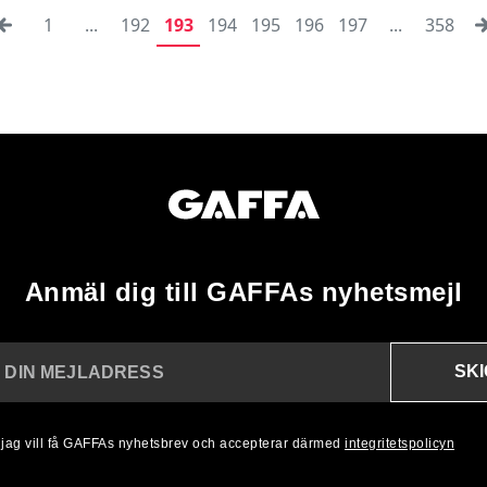
1
...
192
193
194
195
196
197
...
358
Anmäl dig till GAFFAs nyhetsmejl
SK
N DIN MEJLADRESS
, jag vill få GAFFAs nyhetsbrev och accepterar därmed
integritetspolicyn