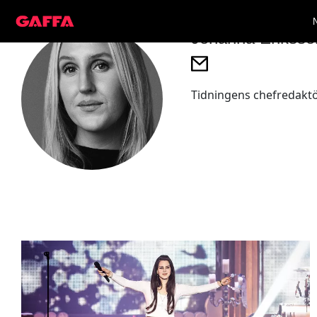
Johanna Eriksso
Tidningens chefredaktör