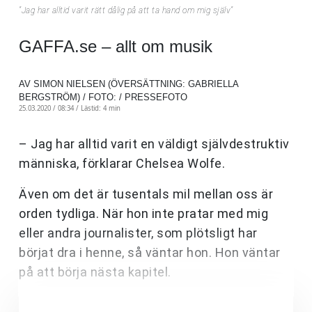
”Jag har alltid varit rätt dålig på att ta hand om mig själv”
GAFFA.se – allt om musik
AV SIMON NIELSEN (ÖVERSÄTTNING: GABRIELLA
BERGSTRÖM) / FOTO: / PRESSEFOTO
25.03.2020 / 08:34 /
Lästid: 4 min
– Jag har alltid varit en väldigt självdestruktiv
människa, förklarar Chelsea Wolfe.
Även om det är tusentals mil mellan oss är
orden tydliga. När hon inte pratar med mig
eller andra journalister, som plötsligt har
börjat dra i henne, så väntar hon. Hon väntar
på att börja nästa kapitel.