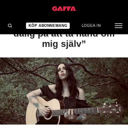
ARTIKEL
”Jag har alltid varit rätt
KÖP ABONNEMANG
LOGGA IN
dålig på att ta hand om
mig själv”