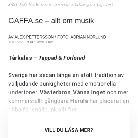
BÄST JUST NU: Emopunk som med fasta klor griper tag direkt
GAFFA.se – allt om musik
AV ALEX PETTERSSON / FOTO: ADRIAN NORLUND
11.03.2022 / 09:40 /
Lästid: 1 min
Tårkalas –
Tappad & Förlorad
Sverige har sedan länge en stolt tradition av
välljudande punkigheter med emotionella
undertoner.
Västerbron
,
Vånna Inget
och mer
kommersiellt gångbara
Hurula
har placerat en
ribba för snällpunk allt fler
VILL DU LÄSA MER?