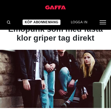
ARTIKEL
BÄST JUST NU:
KÖP ABONNEMANG
LOGGA IN
Emopunk som med fasta
klor griper tag direkt