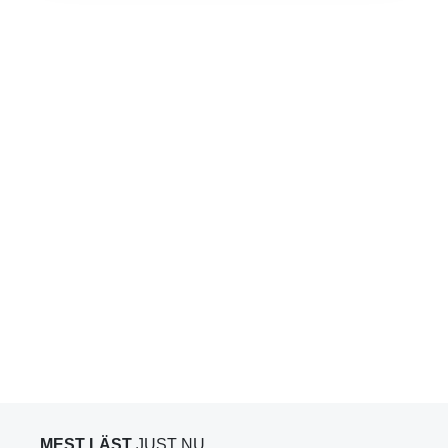
MEST LÄST
JUST NU