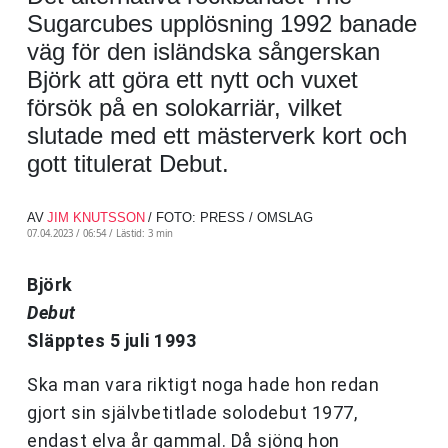
Sugarcubes upplösning 1992 banade
väg för den isländska sångerskan
Björk att göra ett nytt och vuxet
försök på en solokarriär, vilket
slutade med ett mästerverk kort och
gott titulerat Debut.
AV
JIM KNUTSSON
/ FOTO: PRESS / OMSLAG
07.04.2023 / 06:54 /
Lästid: 3 min
Björk
Debut
Släpptes 5 juli 1993
Ska man vara riktigt noga hade hon redan
gjort sin självbetitlade solodebut 1977,
endast elva år gammal. Då sjöng hon