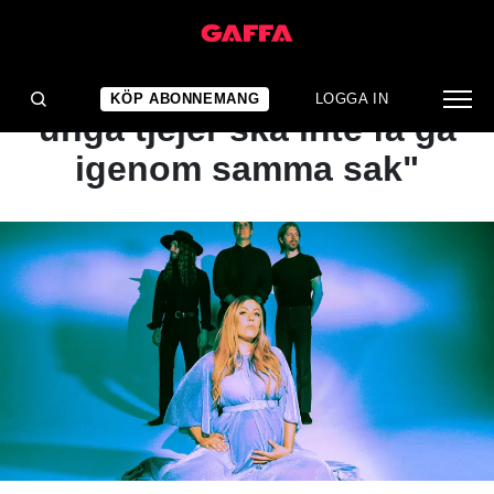
INTERVJU
Blues Pills: "Dagens
KÖP ABONNEMANG
LOGGA IN
unga tjejer ska inte få gå
igenom samma sak"