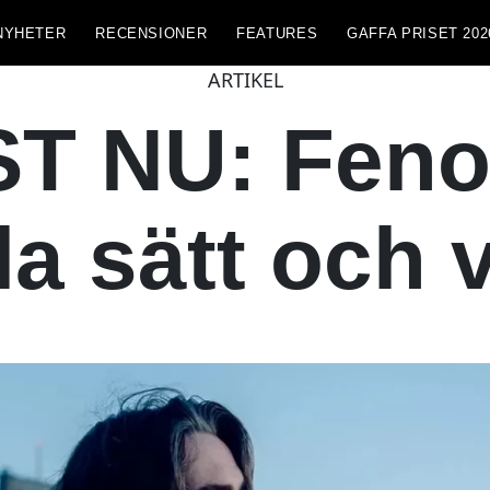
NYHETER
RECENSIONER
FEATURES
GAFFA PRISET 202
ARTIKEL
T NU: Feno
la sätt och 