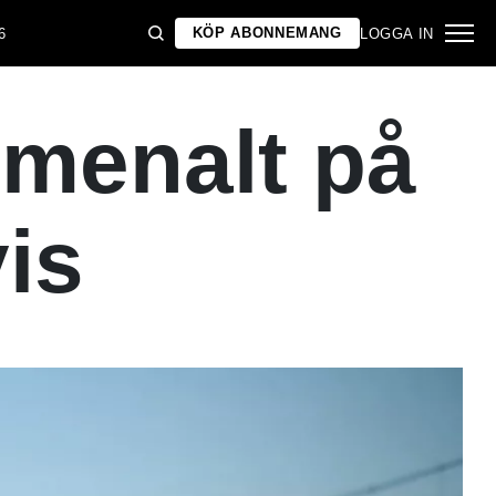
KÖP ABONNEMANG
6
LOGGA IN
menalt på
vis