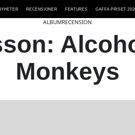
NYHETER
RECENSIONER
FEATURES
GAFFA PRISET 202
ALBUMRECENSION
sson: Alcoh
Monkeys