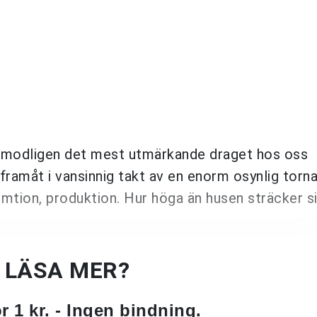
örmodligen det mest utmärkande draget hos oss
 framåt i vansinnig takt av en enorm osynlig torn
nsumtion, produktion. Hur höga än husen sträcker 
U LÄSA MER?
 1 kr. - Ingen bindning.