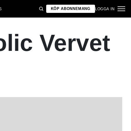
KÖP ABONNEMANG
6
LOGGA IN
olic Vervet