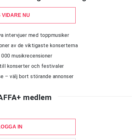
 VIDARE NU
siva intervjuer med toppmusiker
sioner av de viktigaste konserterna
10 000 musikrecensioner
till konserter och festivaler
e – välj bort störande annonser
AFFA+ medlem
LOGGA IN