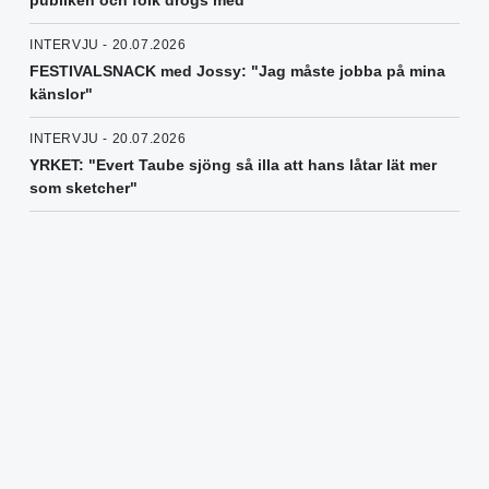
publiken och folk drogs med"
INTERVJU - 20.07.2026
FESTIVALSNACK med Jossy: "Jag måste jobba på mina
känslor"
INTERVJU - 20.07.2026
YRKET: "Evert Taube sjöng så illa att hans låtar lät mer
som sketcher"