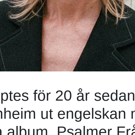
tes för 20 år sedan
nheim ut engelskan 
ya album, Psalmer Fr