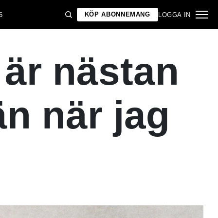
KÖP ABONNEMANG
6
LOGGA IN
 är nästan
än när jag