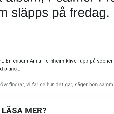
m släpps på fredag.
aket. En ensam Anna Ternheim kliver upp på scene
d pianot.
vsfingrar, vi får se hur det går, säger hon samm
U LÄSA MER?