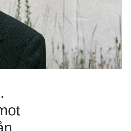
.
mot
ån