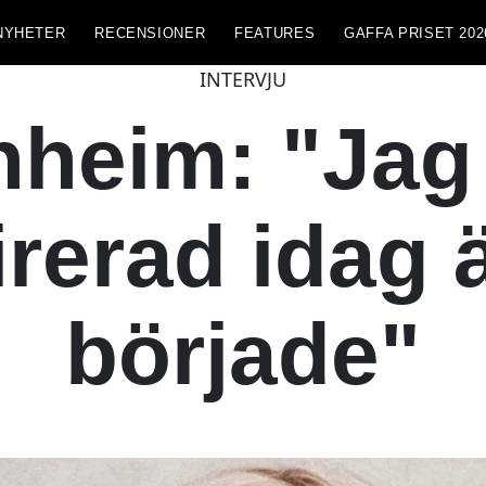
NYHETER
RECENSIONER
FEATURES
GAFFA PRISET 202
INTERVJU
heim: "Jag
rerad idag 
började"