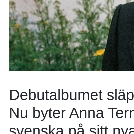
Debutalbumet släpp
Nu byter Anna Ter
svenska på sitt n