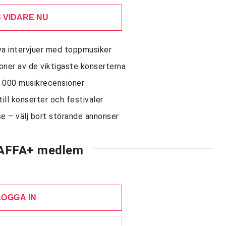
 VIDARE NU
siva intervjuer med toppmusiker
sioner av de viktigaste konserterna
10 000 musikrecensioner
till konserter och festivaler
e – välj bort störande annonser
AFFA+ medlem
LOGGA IN