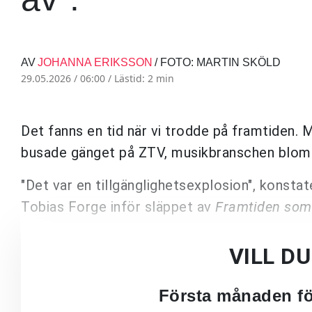
AV
JOHANNA ERIKSSON
/ FOTO: MARTIN SKÖLD
29.05.2026 / 06:00 /
Lästid: 2 min
Det fanns en tid när vi trodde på framtiden. M
busade gänget på ZTV, musikbranschen bloms
"Det var en tillgänglighetsexplosion", konst
Tobias Forge inför släppet av
Framtiden som 
VILL D
Första månaden för