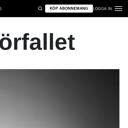
KÖP ABONNEMANG
6
LOGGA IN
örfallet