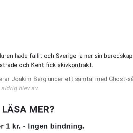
uren hade fallit och Sverige la ner sin beredskap.
trade och Kent fick skivkontrakt.
aterar Joakim Berg under ett samtal med Ghost-s
aldrig blev av
.
U LÄSA MER?
 1 kr. - Ingen bindning.