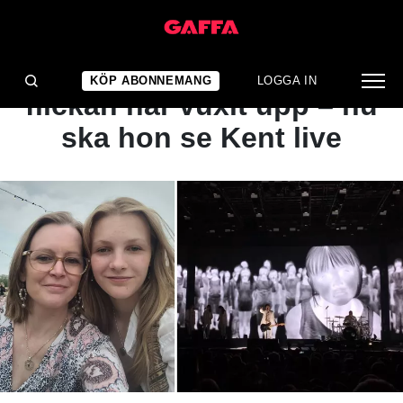
INTERVJU
"Den sista sången"-
KÖP ABONNEMANG
LOGGA IN
flickan har vuxit upp – nu
ska hon se Kent live