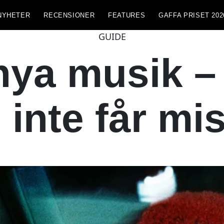
NYHETER
RECENSIONER
FEATURES
GAFFA PRISET 202
GUIDE
ya musik – 
 inte får mi