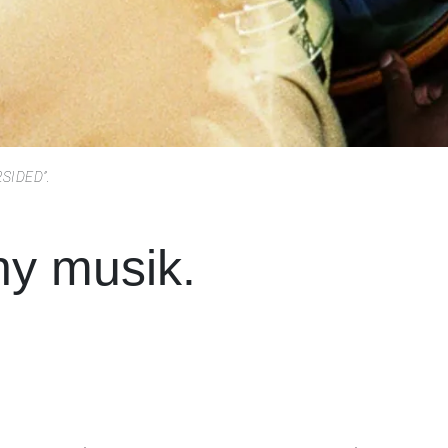
”2SIDED”.
ny musik.