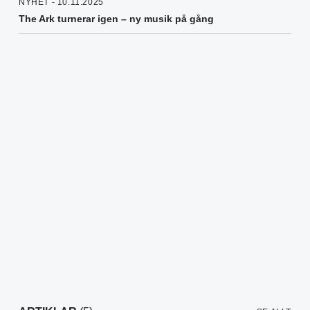
NYHET - 10.11.2025
The Ark turnerar igen – ny musik på gång