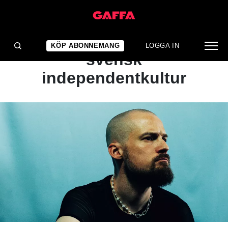
INTERVJU
Rörelsen som förändrade
KÖP ABONNEMANG
LOGGA IN
svensk
independentkultur