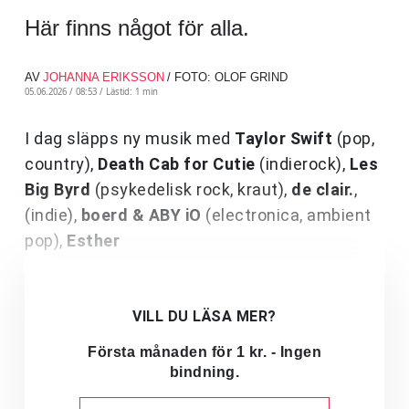
Här finns något för alla.
AV
JOHANNA ERIKSSON
/ FOTO: OLOF GRIND
05.06.2026 / 08:53 /
Lästid: 1 min
I dag släpps ny musik med
Taylor Swift
(pop,
country),
Death Cab for Cutie
(indierock),
Les
Big Byrd
(psykedelisk rock, kraut),
de clair.
,
(indie),
boerd & ABY iO
(electronica, ambient
pop),
Esther
VILL DU LÄSA MER?
Första månaden för 1 kr. - Ingen
bindning.