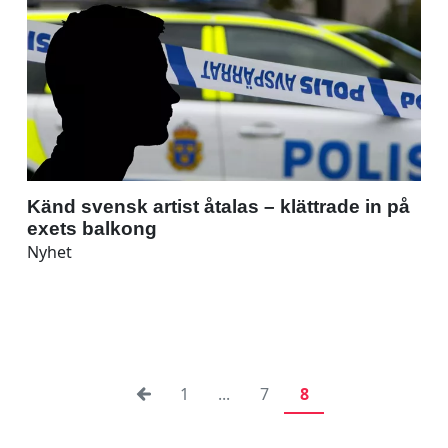
Känd svensk artist åtalas – klättrade in på
exets balkong
Nyhet
1
...
7
8