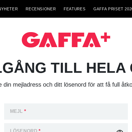
NYHETER
RECENSIONER
FEATURES
GAFFA PRISET 202
LGÅNG TILL HELA
 din mejladress och ditt lösenord för att få full åtk
MEJL
*
LÖSENORD
*