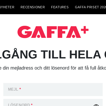
NYHETER
RECENSIONER
FEATURES
GAFFA PRISET 202
LGÅNG TILL HELA
 din mejladress och ditt lösenord för att få full åtk
MEJL
*
LÖSENORD
*