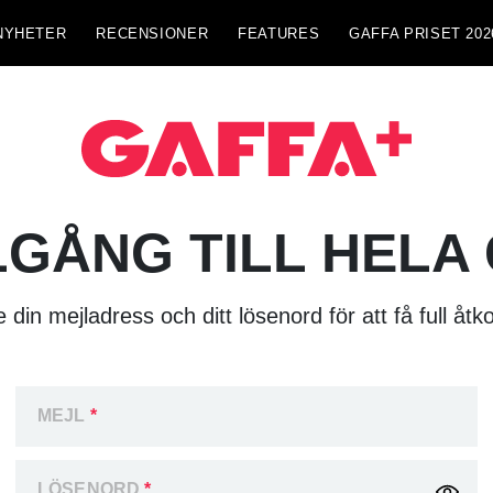
NYHETER
RECENSIONER
FEATURES
GAFFA PRISET 202
LGÅNG TILL HELA
 din mejladress och ditt lösenord för att få full åtk
MEJL
*
LÖSENORD
*