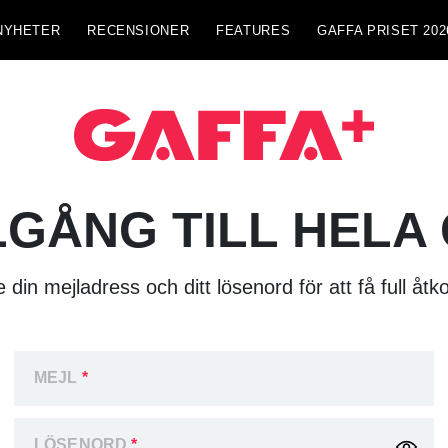
NYHETER
RECENSIONER
FEATURES
GAFFA PRISET 202
LGÅNG TILL HELA
 din mejladress och ditt lösenord för att få full åtk
MEJL
*
LÖSENORD
*