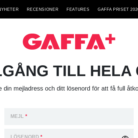
NYHETER
RECENSIONER
FEATURES
GAFFA PRISET 202
LGÅNG TILL HELA
 din mejladress och ditt lösenord för att få full åtk
MEJL
*
LÖSENORD
*