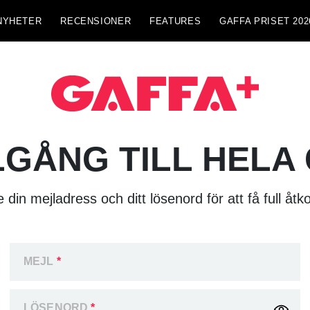
NYHETER
RECENSIONER
FEATURES
GAFFA PRISET 202
LGÅNG TILL HELA
 din mejladress och ditt lösenord för att få full åtk
MEJL
*
LÖSENORD
*