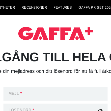
NYHETER
RECENSIONER
FEATURES
GAFFA PRISET 202
LGÅNG TILL HELA
 din mejladress och ditt lösenord för att få full åtk
MEJL
*
LÖSENORD
*