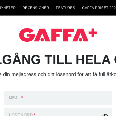
NYHETER
RECENSIONER
FEATURES
GAFFA PRISET 202
LGÅNG TILL HELA
 din mejladress och ditt lösenord för att få full åtk
MEJL
*
LÖSENORD
*