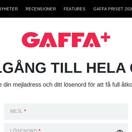
NYHETER
RECENSIONER
FEATURES
GAFFA PRISET 202
LGÅNG TILL HELA
 din mejladress och ditt lösenord för att få full åtk
MEJL
*
LÖSENORD
*